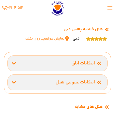
02141513
021-41513
هتل خالدیه پالاس دبی
دبی
نمایش موقعیت روی نقشه
امکانات اتاق
تهویه مطبوع (اسپلیت)
امکانات عمومی هتل
ترانسفر فرودگاهی
هتل های مشابه