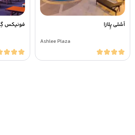
اَشلی پِلازا
فونیکس گِر
Ashlee Plaza