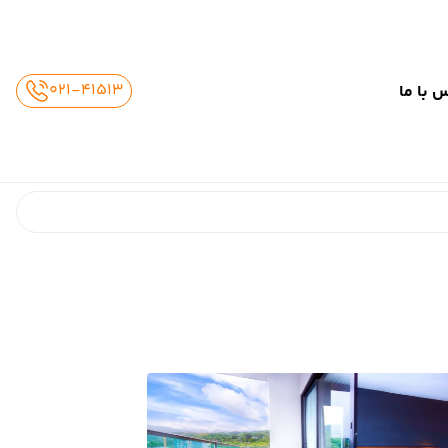
02141513
021-41513
 با ما