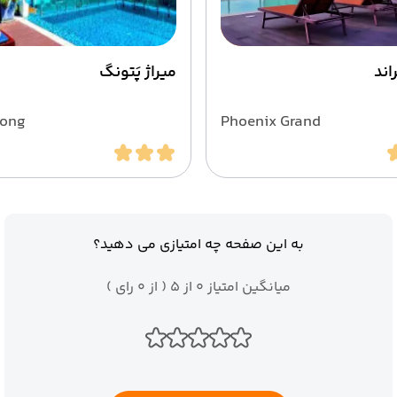
اند
میراژ پَتونگ
tong
Phoenix Grand
به این صفحه چه امتیازی می دهید؟
میانگین امتیاز 0 از 5 ( از 0 رای )