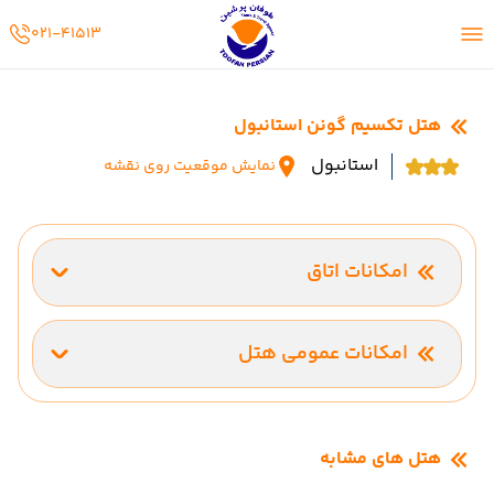
02141513
021-41513
هتل تکسیم گونن استانبول
استانبول
نمایش موقعیت روی نقشه
امکانات اتاق
تهویه مطبوع (اسپلیت)
DVD
امکانات عمومی هتل
ترانسفر فرودگاهی
هتل های مشابه