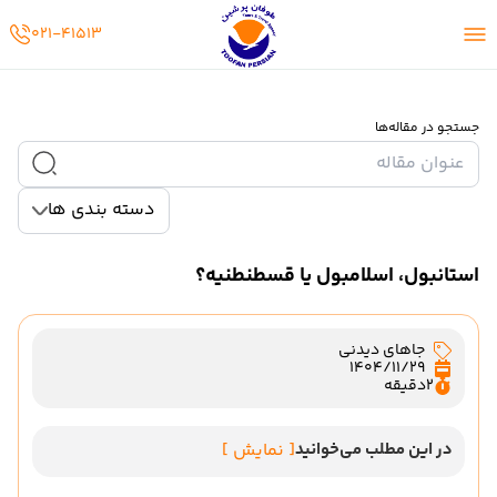
02141513
021-41513
جستجو در مقاله‌ها
دسته بندی ها
استانبول، اسلامبول یا قسطنطنیه؟
جاهای دیدنی
1404/11/29
2
دقیقه
در این مطلب می‌خوانید
[ نمایش ]