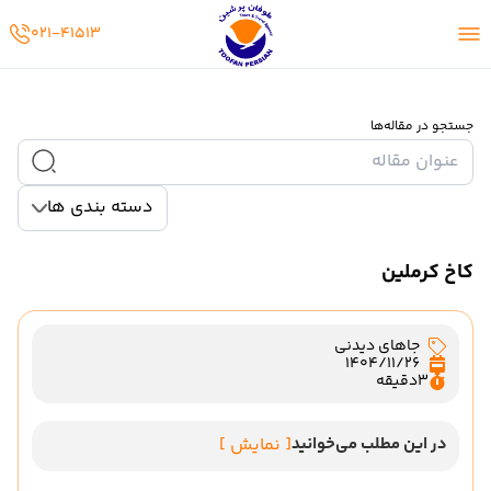
02141513
021-41513
جستجو در مقاله‌ها
دسته بندی ها
کاخ کرملین
جاهای دیدنی
1404/11/26
3
دقیقه
در این مطلب می‌خوانید
[ نمایش ]