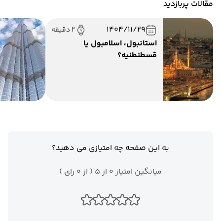
مقالات پربازدید
1404/11/29
2 دقیقه
استانبول، اسلامبول یا
قسطنطنیه؟
به این صفحه چه امتیازی می دهید؟
میانگین امتیاز 0 از 5 ( از 0 رای )