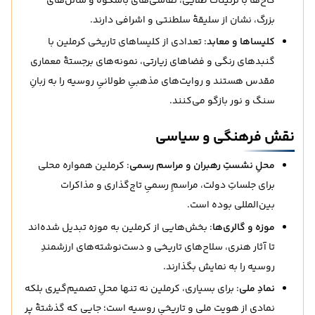
کاخ‌ها با تزئینات طلایی، نقاشی‌های باشکوه و سالن‌های
بزرگ، نشان از سلیقهٔ سلطنتی و اشرافی دارند.
کلیساها و معابد
: تعدادی از کلیساهای تاریخی کرملین با
گنبدهای رنگی و فضاهای زیارتی، نمونه‌های برجستهٔ معماری
مقدس هستند و روایت‌های مذهبیِ طولانیِ روسیه را به زبانِ
سنگ و نور بازگو می‌کنند.
نقش فرهنگی و سیاسی
محلِ نشستِ رهبران و مراسم رسمی
: کرملین همواره محلی
برای جلساتِ دولت، مراسمِ رسمیِ تاج‌گذاری و مذاکرات
بین‌المللی بوده است.
موزه و گالری‌ها
: بخش‌هایی از کرملین به موزه تبدیل شده‌اند
تا آثار هنری، سلاح‌های تاریخی و دست‌نوشته‌های ارزشمندِ
روسیه را به نمایش بگذارند.
نمادِ ملی
: برای بسیاری، کرملین نه تنها محلِ تصمیم‌گیری بلکه
نمادی از هویت ملی و تاریخیِ روسیه است؛ جایی که گذشتهٔ پر